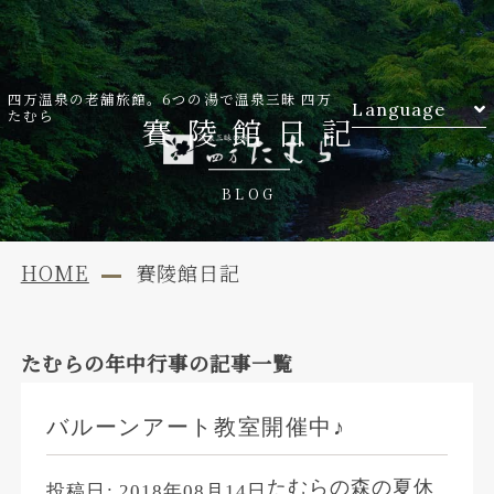
四万温泉の老舗旅館。6つの湯で温泉三昧 四万
Language
たむら
賽陵館日記
BLOG
HOME
賽陵館日記
たむらの年中行事
の記事一覧
バルーンアート教室開催中♪
たむらの森の夏休
投稿日:
2018年08月14日