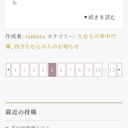
ら
▼続きを読む
作成者:
tamura
カテゴリー:
たむらの年中行
事
,
四万たむらからのお知らせ
1
2
3
4
5
6
7
8
9
10
…
12
◀
▶
最近の投稿
高付加価値とは？