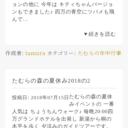
ョンの他に 今年は キティちゃんバージョ
ンもできました♪ 四万の青空にツバメも飛
んで...
▼続きを読む
作成者:
tamura
カテゴリー:
たむらの年中行事
たむらの森の夏休み2018の2
たむらの森の夏休
投稿日:
2018年07月15日
みイベントの 一番
人気は ちょうちんウォーク♪ 毎晩20:00四
万グランドホテルを出発し 新湯から桐の
木平を歩く 夕涼みのガイドツアーです。