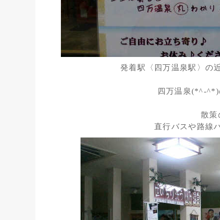
発着駅〈四万温泉駅〉の
四万温泉(*^-
散策
直行バスや路線