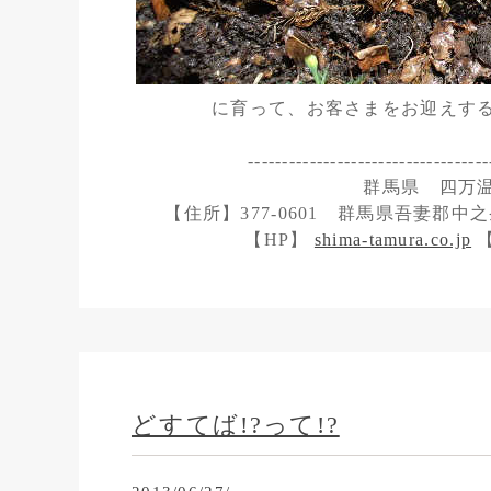
に育って、お客さまをお迎えす
-----------------------------------
群馬県 四万
【住所】377-0601 群馬県吾妻郡中之条
【HP】
shima-tamura.co.jp
【
どすてば!?って!?