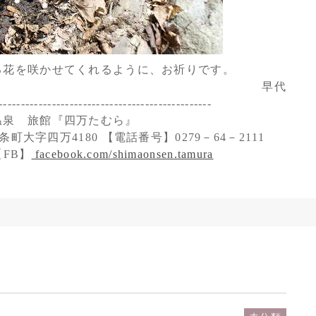
る花を咲かせてくれるように、お祈りです。
早代
------------------------------------------------
温泉 旅館『四万たむら』
町大字四万4180 【電話番号】0279－64－2111
FB】
facebook.com/shimaonsen.tamura