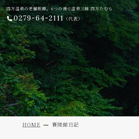
四万温泉の老舗旅館。6つの湯で温泉三昧 四万たむら
0279-64-2111
（代表）
HOME
賽陵館日記