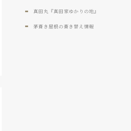
真田丸『真田家ゆかりの地』
茅葺き屋根の葺き替え情報