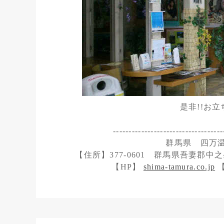
是非!!お
-----------------------------------
群馬県 四万
【住所】377-0601 群馬県吾妻郡中之条
【HP】
shima-tamura.co.jp
【