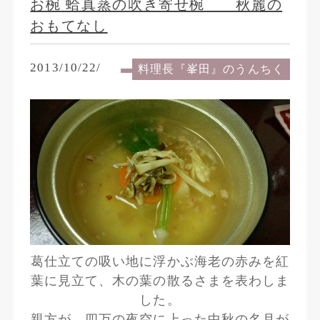
お椀 蛤真蒸の吹き寄せ椀 秋麗の
おもてなし
2013/10/22/
料理長『峯田』のうんちく
葛仕立ての吸い地に浮かぶ海老の赤みを紅
葉に見立て、木の葉の散るさまを表わしま
した。
親方が、四万の夜空に上った中秋の名月が