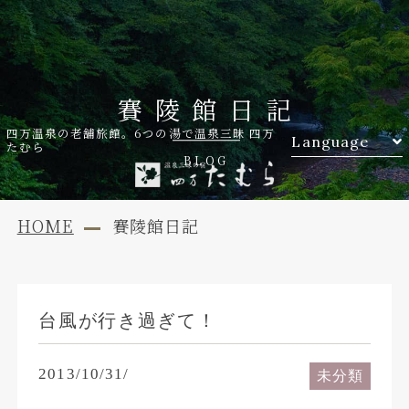
賽陵館日記
四万温泉の老舗旅館。6つの湯で温泉三昧 四万
Language
たむら
BLOG
HOME
賽陵館日記
台風が行き過ぎて！
2013/10/31/
未分類