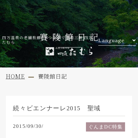
賽陵館日記
四万温泉の老舗旅館。6つの湯で温泉三昧 四万
Language
たむら
BLOG
HOME
賽陵館日記
続々ビエンナーレ2015 聖域
2015/09/30/
ぐんまDC特集