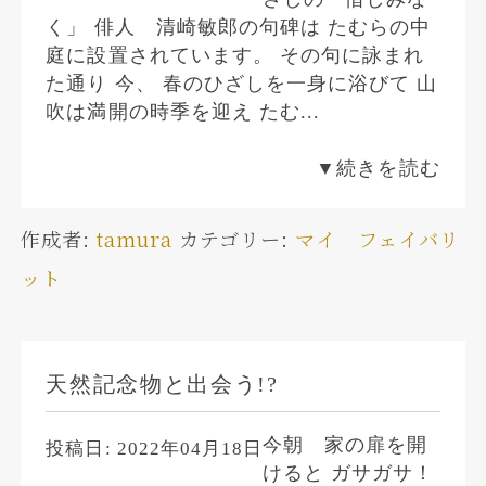
く」 俳人 清崎敏郎の句碑は たむらの中
庭に設置されています。 その句に詠まれ
た通り 今、 春のひざしを一身に浴びて 山
吹は満開の時季を迎え たむ...
▼続きを読む
作成者:
tamura
カテゴリー:
マイ フェイバリ
ット
天然記念物と出会う!?
今朝 家の扉を開
投稿日:
2022年04月18日
けると ガサガサ！