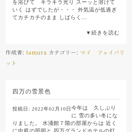
を浴びて キラキラ光り スーッと溶けて
いく はずでしたが・・・ 外気温が低過ぎ
てカチカチのまま しばらく...
▼続きを読む
作成者:
tamura
カテゴリー:
マイ フェイバリ
ット
四万の雪景色
今年は 久しぶり
投稿日:
2022年02月10日
に 雪の多い冬にな
りました。 水涌館７階の部屋からは 近く
に中庭の照明と 四万グランドホテルの灯