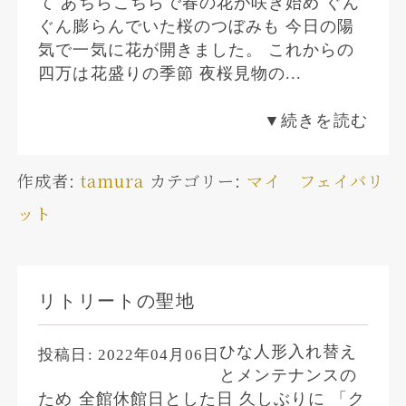
て あちらこちらで春の花が咲き始め ぐん
ぐん膨らんでいた桜のつぼみも 今日の陽
気で一気に花が開きました。 これからの
四万は花盛りの季節 夜桜見物の...
▼続きを読む
作成者:
tamura
カテゴリー:
マイ フェイバリ
ット
リトリートの聖地
ひな人形入れ替え
投稿日:
2022年04月06日
とメンテナンスの
ため 全館休館日とした日 久しぶりに 「ク