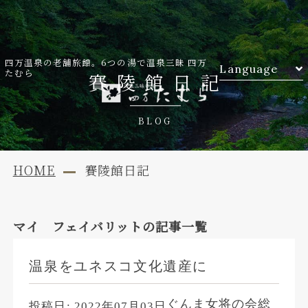
四万温泉の老舗旅館。6つの湯で温泉三昧 四万
Language
たむら
賽陵館日記
BLOG
HOME
賽陵館日記
マイ フェイバリット
の記事一覧
温泉をユネスコ文化遺産に
ぐんま女将の会総
投稿日:
2022年07月03日