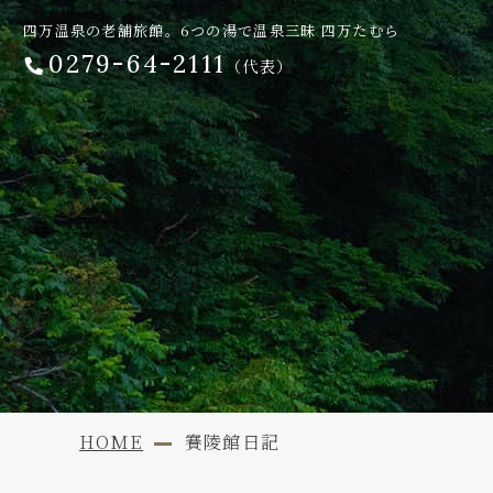
四万温泉の老舗旅館。6つの湯で温泉三昧 四万たむら
0279-64-2111
（代表）
HOME
賽陵館日記