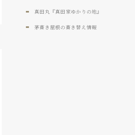
真田丸『真田家ゆかりの地』
茅葺き屋根の葺き替え情報