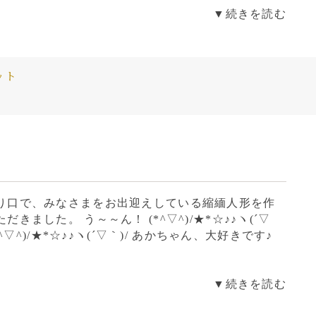
▼続きを読む
ット
り口で、みなさまをお出迎えしている縮緬人形を作
きました。 う～～ん！ (*^▽^)/★*☆♪♪ヽ(´▽
*^▽^)/★*☆♪♪ヽ(´▽｀)/ あかちゃん、大好きです♪
▼続きを読む