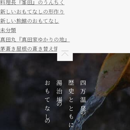
料理長『峯田』のうんちく
新しいおもてなしの形作り
新しい旅館のおもてなし
未分類
真田丸『真田家ゆかりの地』
茅葺き屋根の葺き替え情報
おもてなしの心
湯治場の
歴史とともに歩んだ
四万温泉の