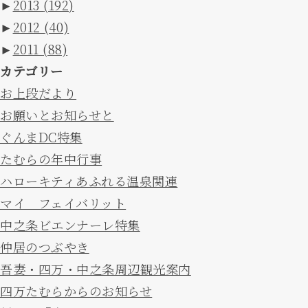
►
2013
(192)
►
2012
(40)
►
2011
(88)
カテゴリー
お上段だより
お願いとお知らせと
ぐんまDC特集
たむらの年中行事
ハローキティあふれる温泉関連
マイ フェイバリット
中之条ビエンナーレ特集
仲居のつぶやき
吾妻・四万・中之条周辺観光案内
四万たむらからのお知らせ