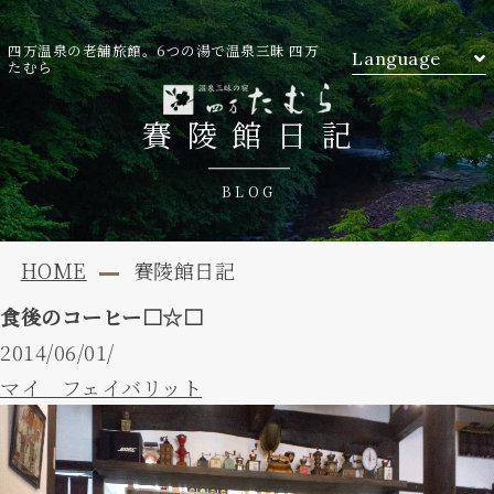
四万温泉の老舗旅館。6つの湯で温泉三昧 四万
Language
たむら
賽陵館日記
BLOG
HOME
賽陵館日記
食後のコーヒー□☆□
2014/06/01/
マイ フェイバリット