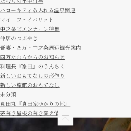
たむらの年中行事
ハローキティあふれる温泉関連
マイ フェイバリット
中之条ビエンナーレ特集
仲居のつぶやき
吾妻・四万・中之条周辺観光案内
四万たむらからのお知らせ
料理長『峯田』のうんちく
新しいおもてなしの形作り
新しい旅館のおもてなし
未分類
真田丸『真田家ゆかりの地』
茅葺き屋根の葺き替え情報