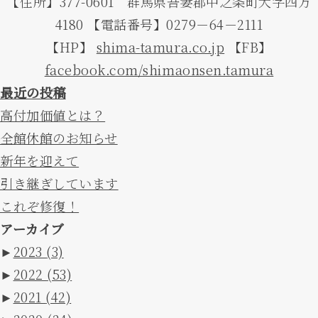
【住所】377-0601 群馬県吾妻郡中之条町大字四万
4180 【電話番号】0279－64－2111
【HP】
shima-tamura.co.jp
【FB】
facebook.com/shimaonsen.tamura
最近の投稿
高付加価値とは？
全館休館のお知らせ
新年を迎えて
引き継ぎしています
これぞ修復！
アーカイブ
►
2023
(3)
►
2022
(53)
►
2021
(42)