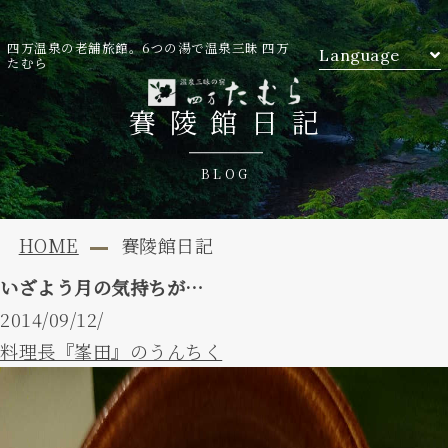
四万温泉の老舗旅館。6つの湯で温泉三昧 四万
Language
たむら
賽陵館日記
BLOG
HOME
賽陵館日記
いざよう月の気持ちが…
2014/09/12/
料理長『峯田』のうんちく