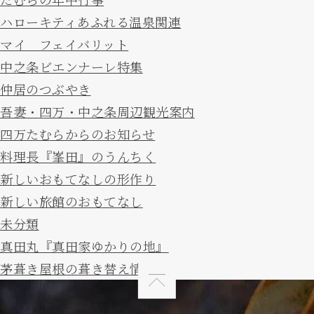
ハローキティあふれる温泉関連
マイ フェイバリット
中之条ビエンナーレ特集
仲居のつぶやき
吾妻・四万・中之条周辺観光案内
四万たむらからのお知らせ
料理長『峯田』のうんちく
新しいおもてなしの形作り
新しい旅館のおもてなし
未分類
真田丸『真田家ゆかりの地』
茅葺き屋根の葺き替え情報