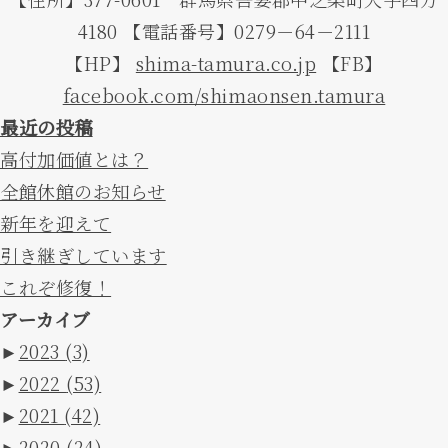
4180 【電話番号】0279－64－2111
【HP】
shima-tamura.co.jp
【FB】
facebook.com/shimaonsen.tamura
最近の投稿
高付加価値とは？
全館休館のお知らせ
新年を迎えて
引き継ぎしています
これぞ修復！
アーカイブ
►
2023
(3)
►
2022
(53)
►
2021
(42)
►
2020
(24)