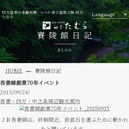
四万温泉の老舗旅館。6つの湯で温泉三昧 四万
Language
たむら
賽陵館日記
BLOG
HOME
賽陵館日記
吾妻線創業70年イベント
2015/09/24/
吾妻・四万・中之条周辺観光案内
ＪＲ吾妻線は、終戦間近、鉄鉱石を運ぶために敷かれ
たと聞いています。