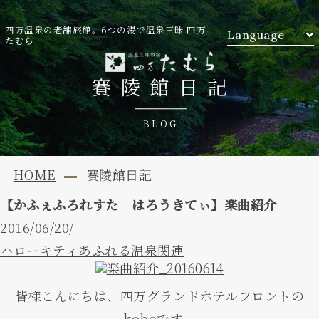
四万温泉の老舗旅館。6つの湯で温泉三昧 四万
Language
たむら
賽陵館日記
BLOG
HOME
賽陵館日記
【かふぇふろれすた はろうきてぃ】楽曲紹介
2016/06/20/
ハローキティあふれる温泉関連
皆様こんにちは、四万グランドホテルフロントの
koboです。