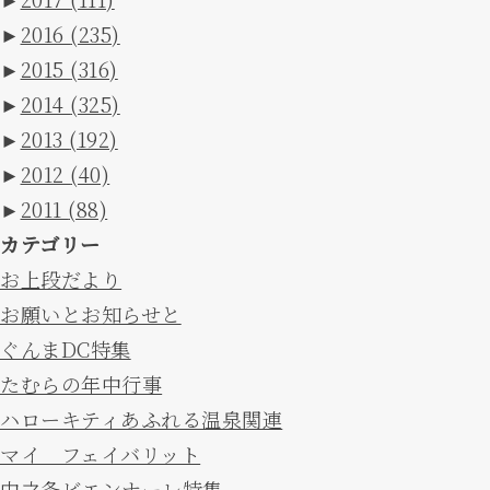
►
2016
(235)
►
2015
(316)
►
2014
(325)
►
2013
(192)
►
2012
(40)
►
2011
(88)
カテゴリー
お上段だより
お願いとお知らせと
ぐんまDC特集
たむらの年中行事
ハローキティあふれる温泉関連
マイ フェイバリット
中之条ビエンナーレ特集