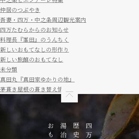
仲居のつぶやき
吾妻・四万・中之条周辺観光案内
四万たむらからのお知らせ
料理長『峯田』のうんちく
新しいおもてなしの形作り
新しい旅館のおもてなし
未分類
真田丸『真田家ゆかりの地』
茅葺き屋根の葺き替え情報