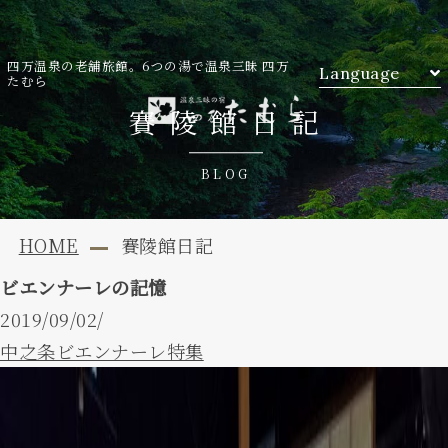
四万温泉の老舗旅館。6つの湯で温泉三昧 四万
Language
たむら
賽陵館日記
BLOG
HOME
賽陵館日記
ビエンナーレの記憶
2019/09/02/
中之条ビエンナーレ特集