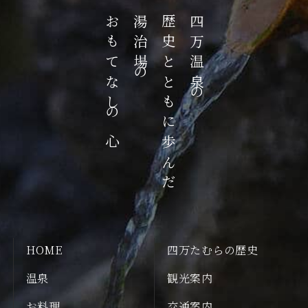
おもてなしの心
湯治場の
歴史とともに歩んだ
四万温泉の
HOME
四万たむらの歴史
温泉
観光案内
お料理
交通案内