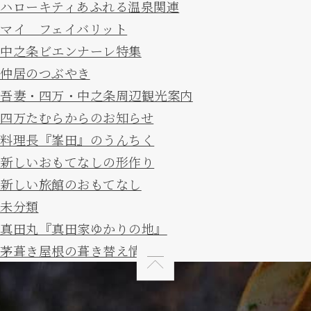
ハローキティあふれる温泉関連
マイ フェイバリット
中之条ビエンナーレ特集
仲居のつぶやき
吾妻・四万・中之条周辺観光案内
四万たむらからのお知らせ
料理長『峯田』のうんちく
新しいおもてなしの形作り
新しい旅館のおもてなし
未分類
真田丸『真田家ゆかりの地』
茅葺き屋根の葺き替え情報