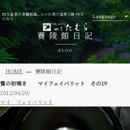
四万温泉の老舗旅館。6つの湯で温泉三昧 四万
Language
たむら
賽陵館日記
BLOG
HOME
賽陵館日記
鶯の初鳴き マイフェイバリット その19
2012/04/20/
マイ フェイバリット