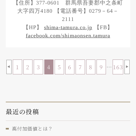
【住所】377-0601 群馬県吾妻郡中之条町
大字四万4180 【電話番号】0279－64－
2111
【HP】
shima-tamura.co.jp
【FB】
facebook.com/shimaonsen.tamura
1
2
3
4
5
6
7
8
9
…
163
◀
▶
最近の投稿
高付加価値とは？