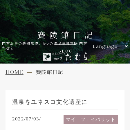
賽陵館日記
四万温泉の老舗旅館。6つの湯で温泉三昧 四万
Language
たむら
BLOG
HOME
賽陵館日記
温泉をユネスコ文化遺産に
2022/07/03/
マイ フェイバリット