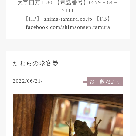
大字四万4180 【電話番号】0279－64－
2111
【HP】
shima-tamura.co.jp
【FB】
facebook.com/shimaonsen.tamura
たむらの珍客🐸
2022/06/21/
お上段だより