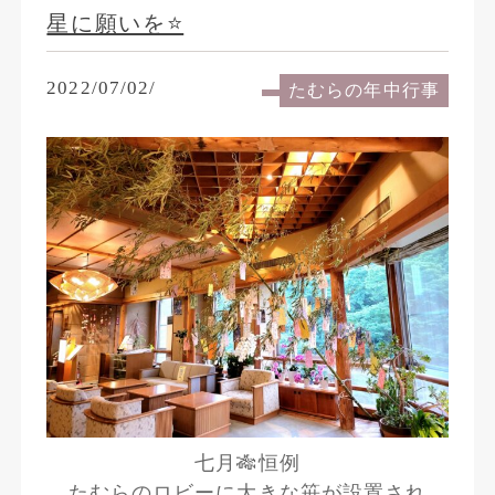
星に願いを⭐
2022/07/02/
たむらの年中行事
七月🎋恒例
たむらのロビーに大きな笹が設置され