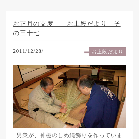
お正月の支度 お上段だより そ
の三十七
2011/12/28/
お上段だより
男衆が、神棚のしめ縄飾りを作っていま