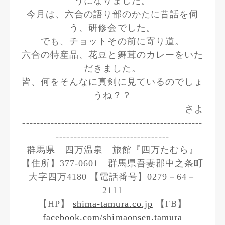
うになりました。
今月は、六合の語り部のかたに昔話を伺
う、研修会でした。
でも、チョットその前に寄り道。
六合の特産品、花豆と舞茸のカレーをいた
だきました。
皆、何をそんなに真剣に見ているのでしょ
うね？？
さよ
---------------------------------------------------
--------------------------------
群馬県 四万温泉 旅館『四万たむら』
【住所】377-0601 群馬県吾妻郡中之条町
大字四万4180 【電話番号】0279－64－
2111
【HP】
shima-tamura.co.jp
【FB】
facebook.com/shimaonsen.tamura