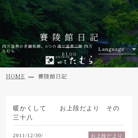
賽陵館日記
四万温泉の老舗旅館。6つの湯で温泉三昧 四万
Language
たむら
BLOG
HOME
賽陵館日記
暖かくして お上段だより その
三十八
2011/12/30/
お上段だより