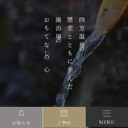
おもてなしの心
湯治場の
歴史とともに歩んだ
四万温泉の
HOME
四万たむらの歴史
MENU
ご予約
お知らせ