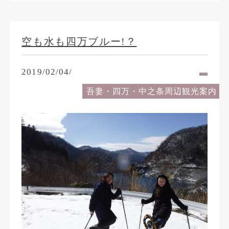
空も水も四万ブルー!？
2019/02/04/
吾妻・四万・中之条周辺観光案内