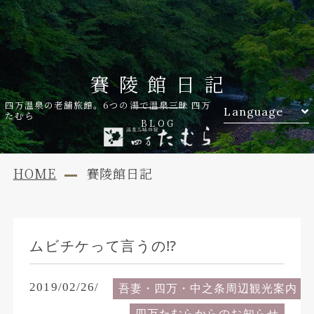
賽陵館日記
四万温泉の老舗旅館。6つの湯で温泉三昧 四万
Language
たむら
BLOG
HOME
賽陵館日記
ムビチケって言うの⁉️
2019/02/26/
吾妻・四万・中之条周辺観光案内
四万たむらからのお知らせ