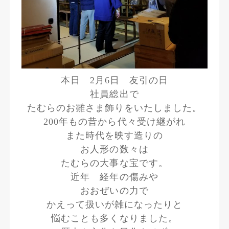
本日 2月6日 友引の日
社員総出で
たむらのお雛さま飾りをいたしました。
200年もの昔から代々受け継がれ
また時代を映す造りの
お人形の数々は
たむらの大事な宝です。
近年 経年の傷みや
おおぜいの力で
かえって扱いが雑になったりと
悩むことも多くなりました。