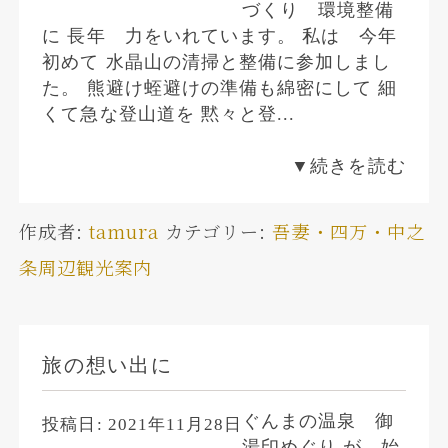
づくり 環境整備
に 長年 力をいれています。 私は 今年
初めて 水晶山の清掃と整備に参加しまし
た。 熊避け蛭避けの準備も綿密にして 細
くて急な登山道を 黙々と登...
▼続きを読む
作成者:
tamura
カテゴリー:
吾妻・四万・中之
条周辺観光案内
旅の想い出に
ぐんまの温泉 御
投稿日:
2021年11月28日
湯印めぐり が 始