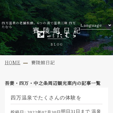
四万温泉の老舗旅館。6つの湯で温泉三昧 四万
Language
たむら
賽陵館日記
BLOG
HOME
賽陵館日記
吾妻・四万・中之条周辺観光案内
の記事一覧
四万温泉でたくさんの体験を
明日31日まで 温泉
投稿日:
2022年07月30日