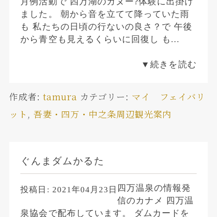
月例活動で 四万湖のカヌー?体験に出掛け
ました。 朝から音を立てて降っていた雨
も 私たちの日頃の行ないの良さ？で 午後
から青空も見えるくらいに回復し も...
▼続きを読む
作成者:
tamura
カテゴリー:
マイ フェイバリ
ット
,
吾妻・四万・中之条周辺観光案内
ぐんまダムかるた
四万温泉の情報発
投稿日:
2021年04月23日
信のカナメ 四万温
泉協会で配布しています。 ダムカードを