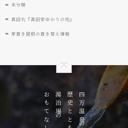
未分類
真田丸『真田家ゆかりの地』
茅葺き屋根の葺き替え情報
おもてなしの心
湯治場の
四万温泉の