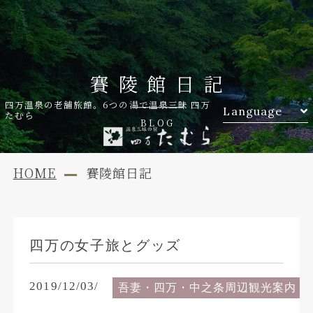
賽陵館日記
四万温泉の老舗旅館。6つの湯で温泉三昧 四万
Language
たむら
BLOG
HOME
賽陵館日記
四万の女子旅とグッズ
2019/12/03/
吾妻・四万・中之条周辺観光案内