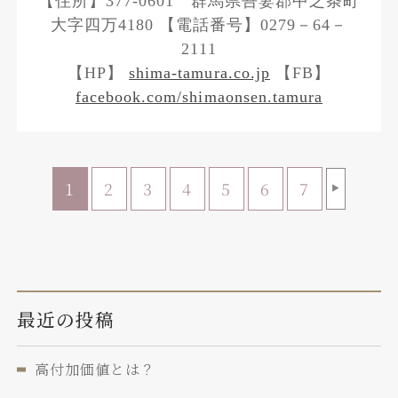
【住所】377-0601 群馬県吾妻郡中之条町
大字四万4180 【電話番号】0279－64－
2111
【HP】
shima-tamura.co.jp
【FB】
facebook.com/shimaonsen.tamura
1
2
3
4
5
6
7
▶
最近の投稿
高付加価値とは？