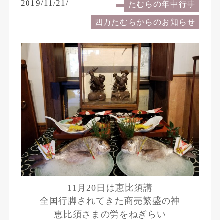
2019/11/21/
たむらの年中行事
四万たむらからのお知らせ
11月20日は恵比須講
全国行脚されてきた商売繁盛の神
恵比須さまの労をねぎらい