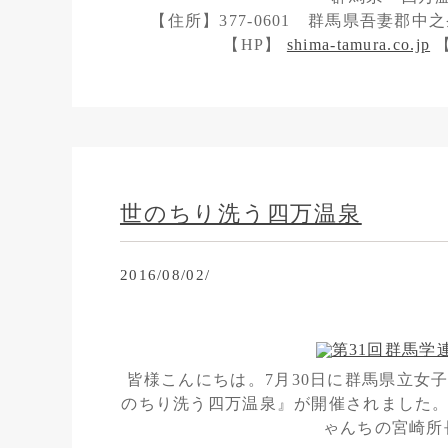
【住所】377-0601 群馬県吾妻郡中之条
【HP】
shima-tamura.co.jp
【
世のちり洗う四万温泉
2016/08/02/
皆様こんにちは。7月30日に群馬県立女
のちり洗う四万温泉』が開催されました。
ゃんちの宮崎所