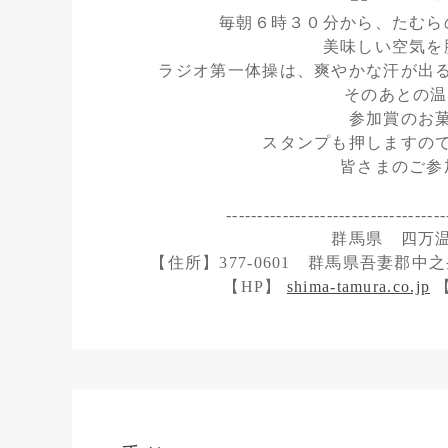
毎朝６時３０分から、たむら
美味しい空気を
ラジオ第一体操は、爽やかな汗が出
そのあとの温
参加賞のお
スタンプも押しますの
皆さまのご参
-----------------------------------
群馬県 四万
【住所】377-0601 群馬県吾妻郡中之条
【HP】
shima-tamura.co.jp
【