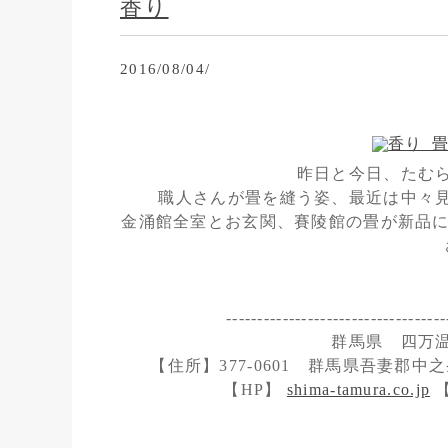
香り
2016/08/04/
昨日と今日、たむ
職人さんが畳を縫う姿、最近は中々
金涌館全室とお玄関、賽陵館の畳が新品に
-----------------------------------
群馬県 四万
【住所】377-0601 群馬県吾妻郡中之条
【HP】
shima-tamura.co.jp
【