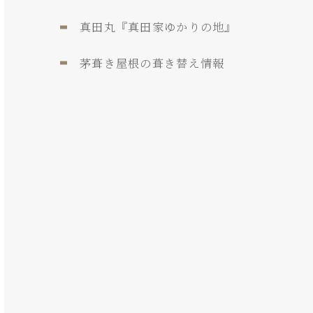
真田丸『真田家ゆかりの地』
茅葺き屋根の葺き替え情報