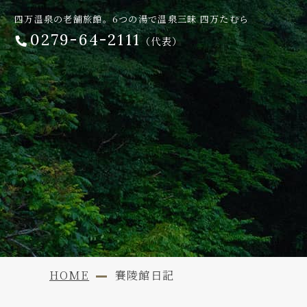
四万温泉の老舗旅館。6つの湯で温泉三昧 四万たむら
0279-64-2111
（代表）
HOME
賽陵館日記