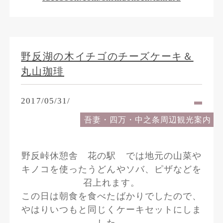
野反湖の木イチゴのチーズケーキ＆
丸山珈琲
2017/05/31/
吾妻・四万・中之条周辺観光案内
野反峠休憩舎 花の駅 では地元の山菜や
キノコを使ったうどんやソバ、ピザなどを
召上れます。
この日は朝食を食べたばかりでしたので、
やはりいつもと同じくケーキセットにしま
した。