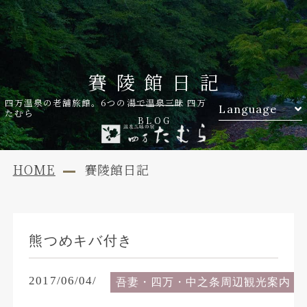
賽陵館日記
四万温泉の老舗旅館。6つの湯で温泉三昧 四万
Language
たむら
BLOG
HOME
賽陵館日記
熊つめキバ付き
2017/06/04/
吾妻・四万・中之条周辺観光案内