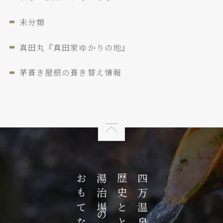
未分類
真田丸『真田家ゆかりの地』
茅葺き屋根の葺き替え情報
湯治場の
四万温泉の