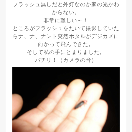
フラッシュ無しだと外灯なのか家の光かわ
からない。
非常に難しい～！
ところがフラッシュをたいて撮影していた
らナ、ナ、ナント突然ホタルがデジカメに
向かって飛んできた。
そして私の手にとまりました。
パチリ！（カメラの音）