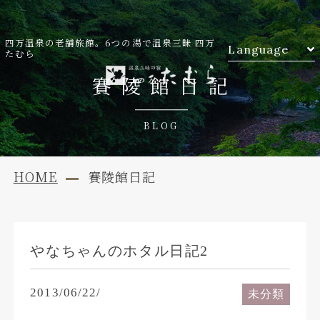
四万温泉の老舗旅館。6つの湯で温泉三昧 四万
Language
たむら
賽陵館日記
BLOG
HOME
賽陵館日記
やなちゃんのホタル日記2
2013/06/22/
未分類