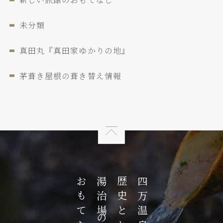
未分類
真田丸『真田家ゆかりの地』
茅葺き屋根の葺き替え情報
湯治場の
四万温泉の