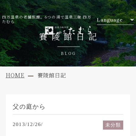
四万温泉の老舗旅館。6つの湯で温泉三昧 四万
Language
たむら
賽陵館日記
BLOG
HOME
賽陵館日記
父の庭から
2013/12/26/
未分類