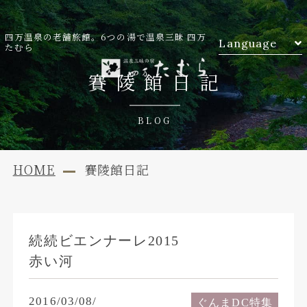
四万温泉の老舗旅館。6つの湯で温泉三昧 四万
Language
たむら
賽陵館日記
BLOG
HOME
賽陵館日記
続続ビエンナーレ2015
赤い河
2016/03/08/
ぐんまDC特集