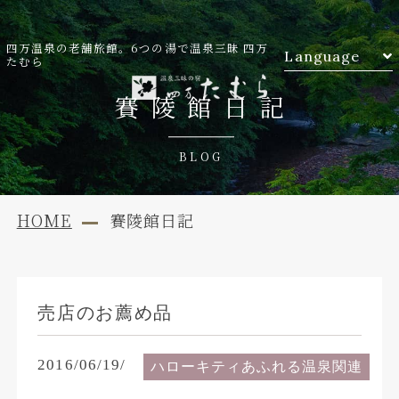
四万温泉の老舗旅館。6つの湯で温泉三昧 四万
Language
たむら
賽陵館日記
BLOG
HOME
賽陵館日記
売店のお薦め品
2016/06/19/
ハローキティあふれる温泉関連