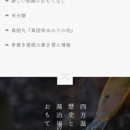
新しい旅館のおもてなし
未分類
真田丸『真田家ゆかりの地』
茅葺き屋根の葺き替え情報
湯治場の
四万温泉の