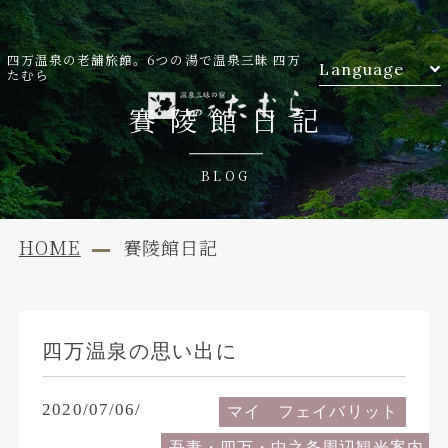
四万温泉の老舗旅館。6つの湯で温泉三昧 四万
Language
たむら
賽陵館日記
BLOG
HOME
賽陵館日記
四万温泉の思い出に
2020/07/06/
マイ フェイバリット
吾妻・四万・中之条周辺観光案内