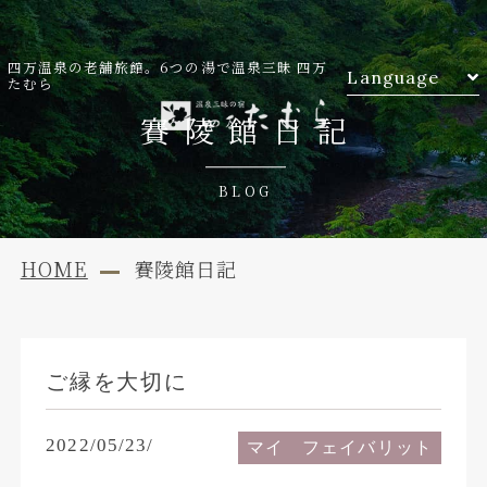
四万温泉の老舗旅館。6つの湯で温泉三昧 四万
Language
たむら
賽陵館日記
BLOG
HOME
賽陵館日記
ご縁を大切に
2022/05/23/
マイ フェイバリット