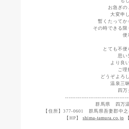
も
お急ぎの
大変申
暫くたってか
その時できる限
便
とても不便
思い
より良
ご理
どうぞよろ
温泉三
四万
-----------------------------------
群馬県 四万
【住所】377-0601 群馬県吾妻郡中之条
【HP】
shima-tamura.co.jp
【