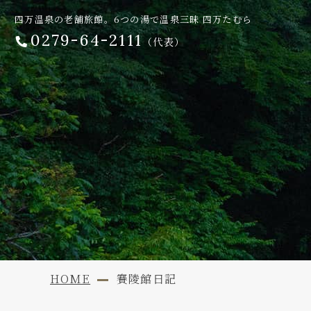
四万温泉の老舗旅館。6つの湯で温泉三昧 四万たむら
0279-64-2111
（代表）
HOME
賽陵館日記