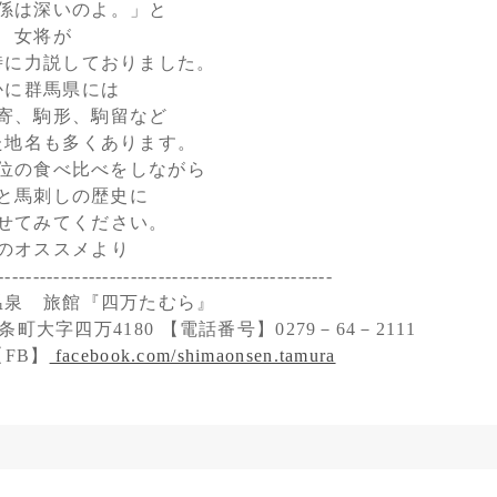
係は深いのよ。」と
女将が
時に力説しておりました。
かに群馬県には
寄、駒形、駒留など
た地名も多くあります。
位の食べ比べをしながら
と馬刺しの歴史に
せてみてください。
のオススメより
------------------------------------------------
温泉 旅館『四万たむら』
町大字四万4180 【電話番号】0279－64－2111
FB】
facebook.com/shimaonsen.tamura