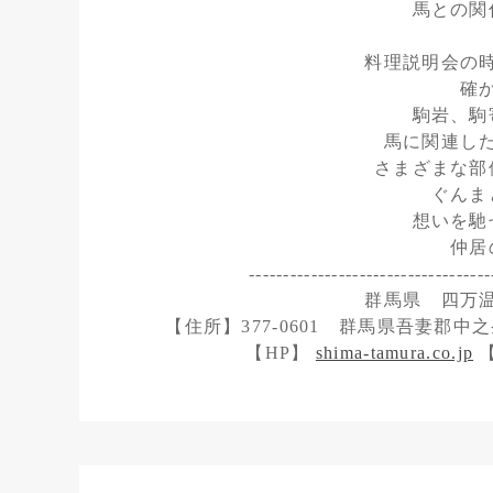
馬との関
料理説明会の
確
駒岩、駒
馬に関連し
さまざまな部
ぐんま
想いを馳
仲居
-----------------------------------
群馬県 四万
【住所】377-0601 群馬県吾妻郡中之条
【HP】
shima-tamura.co.jp
【