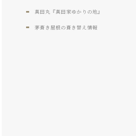
真田丸『真田家ゆかりの地』
茅葺き屋根の葺き替え情報