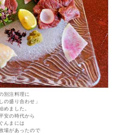
の別注料理に
しの盛り合わせ」
始めました。
良平安の時代から
ぐんまには
牧場があったので