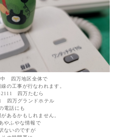
日中 四万地区全体で
回線の工事が行なわれます。
64-2111 四万たむら
-2211 四万グランドホテル
の電話にも
間があるかもしれません。
あやふやな情報で
訳ないのですが