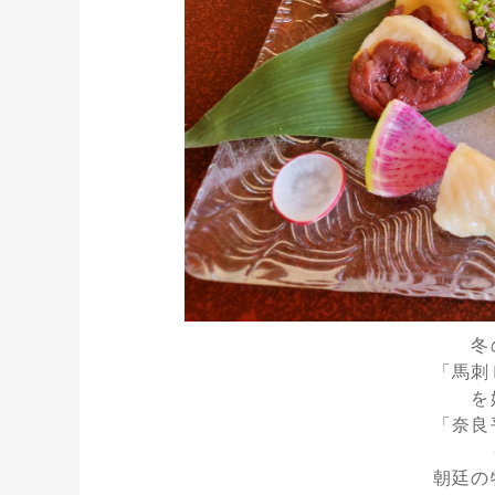
冬
「馬刺
を
「奈
朝廷の